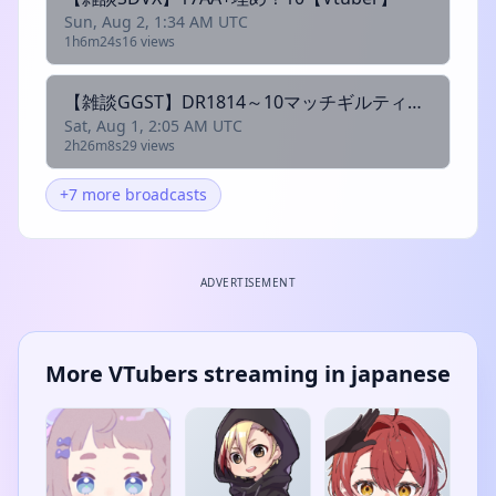
Sun, Aug 2, 1:34 AM UTC
1h6m24s
16 views
【雑談GGST】DR1814～10マッチギルティ【Vtuber】
Sat, Aug 1, 2:05 AM UTC
2h26m8s
29 views
+7 more broadcasts
ADVERTISEMENT
More VTubers streaming in japanese