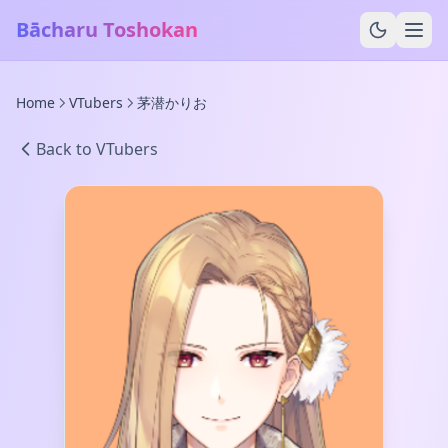
Bācharu Toshokan
Home
VTubers
茅潜かりお
Back to VTubers