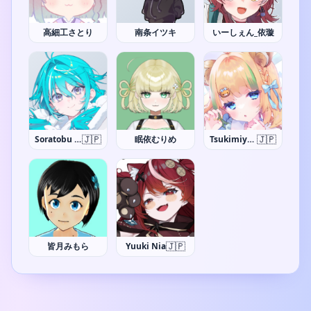
高細工さとり
南条イツキ
いーしぇん_依璇
🇯🇵
🇯🇵
Soratobu Tsumori
眠依むりめ
Tsukimiya Quu
🇯🇵
皆月みもら
Yuuki Nia