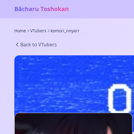
Bācharu Toshokan
Home
VTubers
komori_nnyarr
Back to VTubers