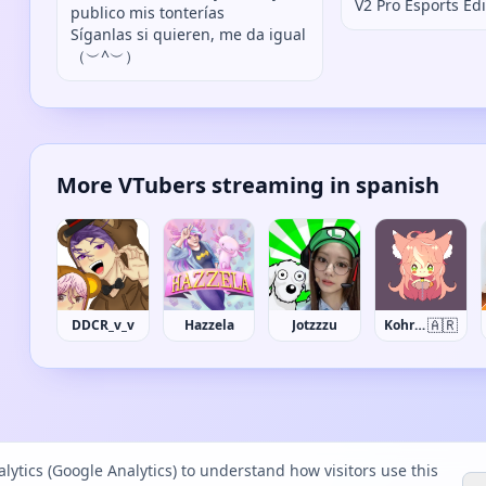
V2 Pro Esports Edi
publico mis tonterías
Síganlas si quieren, me da igual
（︶^︶）
More VTubers streaming in spanish
🇦🇷
DDCR_v_v
Hazzela
Jotzzzu
Kohrean
lytics (Google Analytics) to understand how visitors use this