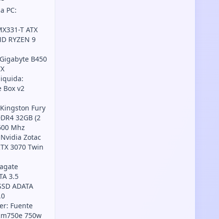
a PC:
MX331-T ATX
MD RYZEN 9
 Gigabyte B450
TX
liquida:
e Box v2
Kingston Fury
DDR4 32GB (2
600 Mhz
: Nvidia Zotac
TX 3070 Twin
eagate
TA 3.5
 SSD ADATA
.0
er: Fuente
 Rm750e 750w