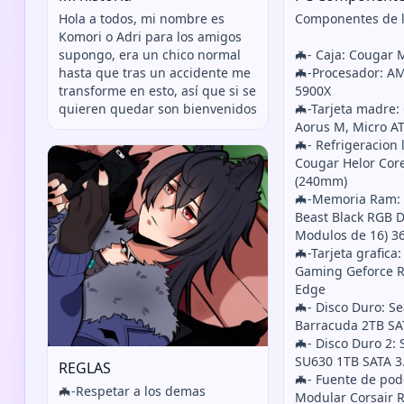
Hola a todos, mi nombre es
Componentes de l
Komori o Adri para los amigos
supongo, era un chico normal
🦇- Caja: Cougar 
hasta que tras un accidente me
🦇-Procesador: A
transforme en esto, así que si se
5900X
quieren quedar son bienvenidos
🦇-Tarjeta madre:
Aorus M, Micro A
🦇- Refrigeracion 
Cougar Helor Cor
(240mm)
🦇-Memoria Ram: 
Beast Black RGB 
Modulos de 16) 3
🦇-Tarjeta grafica
Gaming Geforce R
Edge
🦇- Disco Duro: S
Barracuda 2TB SA
🦇- Disco Duro 2:
SU630 1TB SATA 3
REGLAS
🦇- Fuente de pod
🦇-Respetar a los demas
Modular Corsair