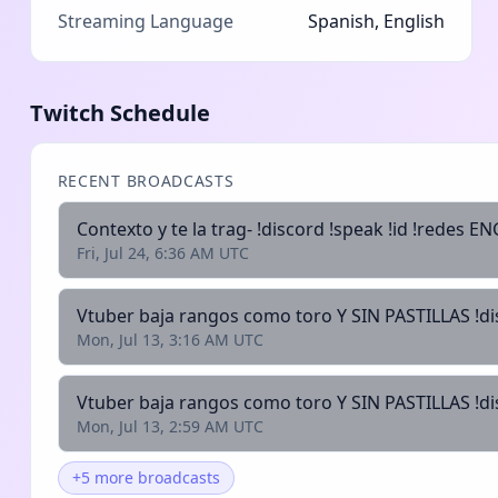
Streaming Language
Spanish, English
Twitch Schedule
RECENT BROADCASTS
Contexto y te la trag- !discord !speak !id !redes E
Fri, Jul 24, 6:36 AM UTC
Vtuber baja rangos como toro Y SIN PASTILLAS !di
Mon, Jul 13, 3:16 AM UTC
Vtuber baja rangos como toro Y SIN PASTILLAS !di
Mon, Jul 13, 2:59 AM UTC
+5 more broadcasts