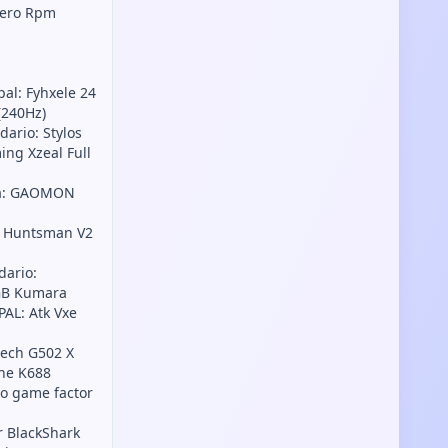
Zero Rpm
pal: Fyhxele 24
(240Hz)
dario: Stylos
ng Xzeal Full
ica: GAOMON
er Huntsman V2
dario:
GB Kumara
AL: Atk Vxe
tech G502 X
ine K688
go game factor
r BlackShark