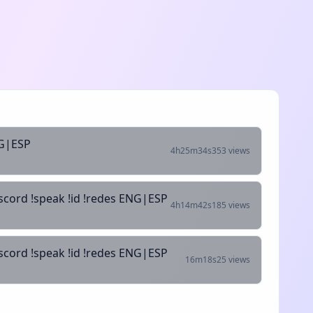
NG|ESP
4h25m34s
353 views
scord !speak !id !redes ENG|ESP
4h14m42s
185 views
scord !speak !id !redes ENG|ESP
16m18s
25 views