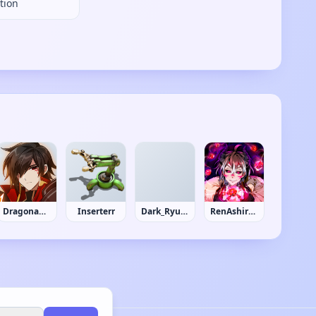
tion
DragonaLuz
Inserterr
Dark_RyuuVT
RenAshirogi