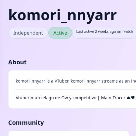
komori_nnyarr
Last active 2 weeks ago on Twitch
Independent
Active
About
komori_nnyarr is a VTuber. komori_nnyarr streams as an in
Vtuber murcielago de Ow y competitivo | Main Tracer 🦇🖤
Community