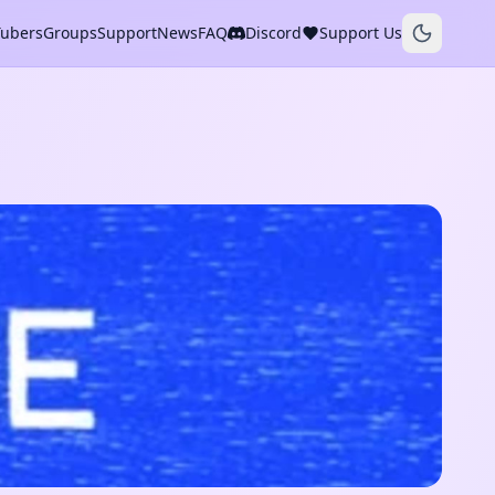
Tubers
Groups
Support
News
FAQ
Discord
Support Us