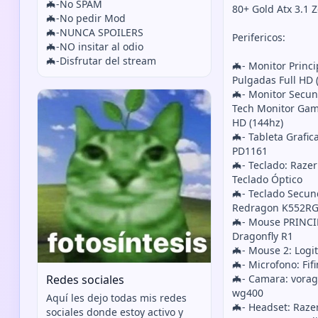
🦇-No SPAM
80+ Gold Atx 3.1 
🦇-No pedir Mod
🦇-NUNCA SPOILERS
Perifericos:
🦇-NO insitar al odio
🦇-Disfrutar del stream
🦇- Monitor Princi
Pulgadas Full HD 
🦇- Monitor Secun
Tech Monitor Gami
HD (144hz)
🦇- Tableta Graf
PD1161
🦇- Teclado: Raz
Teclado Óptico
🦇- Teclado Secun
Redragon K552R
🦇- Mouse PRINCIP
Dragonfly R1
🦇- Mouse 2: Logi
🦇- Microfono: Fif
Redes sociales
🦇- Camara: vora
wg400
Aquí les dejo todas mis redes
🦇- Headset: Raze
sociales donde estoy activo y