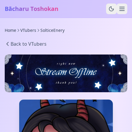
Bācharu Toshokan
Home
VTubers
SolticeEnery
Back to VTubers