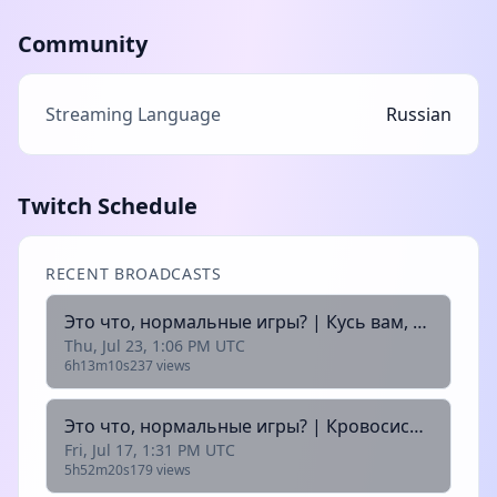
Community
Streaming Language
Russian
Twitch Schedule
RECENT BROADCASTS
Это что, нормальные игры? | Кусь вам, таварищи | Vampyr | !команды !админка !призыв !sr
Thu, Jul 23, 1:06 PM UTC
6h13m10s
237 views
Это что, нормальные игры? | Кровосиси в здании | V Rising | !команды !админка !призыв !sr
Fri, Jul 17, 1:31 PM UTC
5h52m20s
179 views