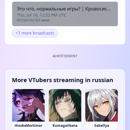
Это что, нормальные игры? | Кровосиси в здании | V Rising | !команды !админка !призыв !sr
Thu, Jul 16, 12:52 PM UTC
6h13m10s
183 views
+7 more broadcasts
ADVERTISEMENT
More VTubers streaming in russian
HisokaMortimer
KumagaiNana
Sabellya