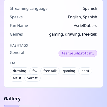
Streaming Language
Spanish
Speaks
English, Spanish
Fan Name
AsrielDubers
Genres
gaming, drawing, free-talk
HASHTAGS
General
#asrielshirotoshi
TAGS
drawing
fox
free talk
gaming
perú
artist
vartist
Gallery