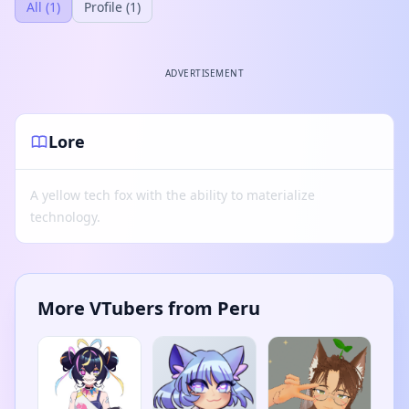
All (1)
Profile (1)
ADVERTISEMENT
Lore
A yellow tech fox with the ability to materialize
technology.
More VTubers from Peru