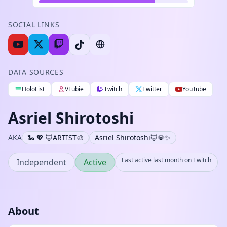
SOCIAL LINKS
DATA SOURCES
HoloList
VTubie
Twitch
Twitter
YouTube
Asriel Shirotoshi
AKA
🐍 💖 🦊ARTIST🎨
Asriel Shirotoshi🦊💎✨
Last active last month on Twitch
Independent
Active
About