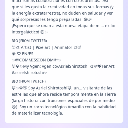
muchísimas colaboraciones con otros artistas. ¡Así
que si les gusta la creatividad en todas sus formas (y
la energía extraterrestre), no duden en saludar y ver
qué sorpresas les tengo preparadas! 😄🎉
¡Espero que se unan a esta nueva etapa de mi... exilio
intergaláctico! 😉✨
BIO (FROM TWITTER)
🦊🎨 Artist | Pixelart | Animator 🎨🦊
💎 ♡ EN/ES
✨💸COMMISSION DM💸✨
🦊💎✨My Vgen: vgen.co/AsrielShirotoshi 🎨💸💖FanArt:
#asrielshirotoshi✨
BIO (FROM TWITCH)
🦊✨💎👋 Soy Asriel Shirotoshi🦊, un... visitante de las
estrellas que ahora reside temporalmente en la Tierra
(larga historia con traiciones espaciales de por medio
😅). Soy un zorro tecnológico Amarillo con la habilidad
de materializar tecnología.